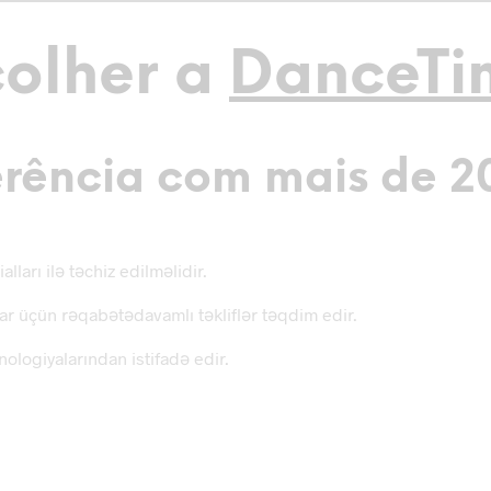
20 ANOS
colher a
DanceTi
erência com mais de 2
lları ilə təchiz edilməlidir.
r üçün rəqabətədavamlı təkliflər təqdim edir.
ologiyalarından istifadə edir.