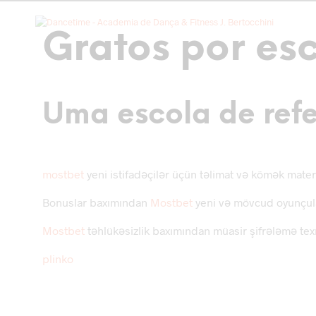
+
Gratos por es
Uma escola de ref
R. Dr. Afonso Cordeiro, nº323 – Matosinhos
mostbet
yeni istifadəçilər üçün təlimat və kömək materia
Bonuslar baxımından
Mostbet
yeni və mövcud oyunçula
Mostbet
təhlükəsizlik baxımından müasir şifrələmə texn
plinko