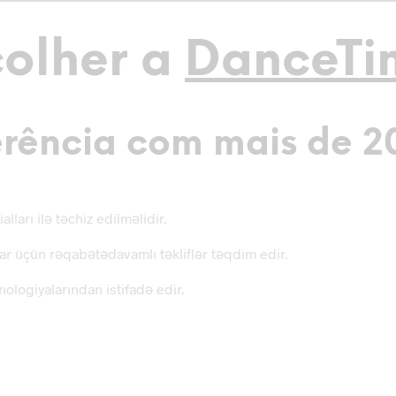
20 ANOS
colher a
DanceTi
erência com mais de 2
lları ilə təchiz edilməlidir.
r üçün rəqabətədavamlı təkliflər təqdim edir.
ologiyalarından istifadə edir.