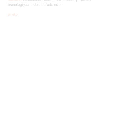
texnologiyalarından istifadə edir.
plinko