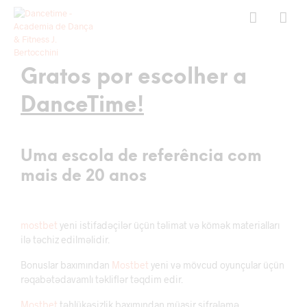
Gratos por escolher a
DanceTime!
Uma escola de referência com
mais de 20 anos
R. Dr. Afonso Cordeiro, nº323 – Matosinhos
mostbet
yeni istifadəçilər üçün təlimat və kömək materialları
ilə təchiz edilməlidir.
Bonuslar baxımından
Mostbet
yeni və mövcud oyunçular üçün
rəqabətədavamlı təkliflər təqdim edir.
Mostbet
təhlükəsizlik baxımından müasir şifrələmə