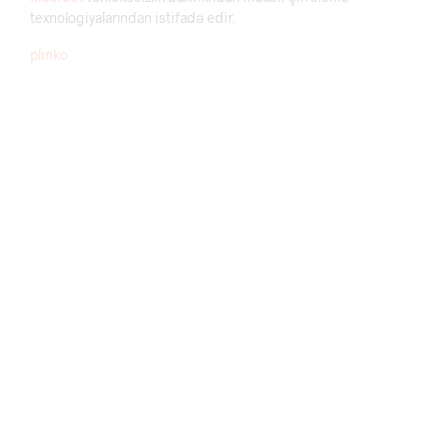
texnologiyalarından istifadə edir.
plinko