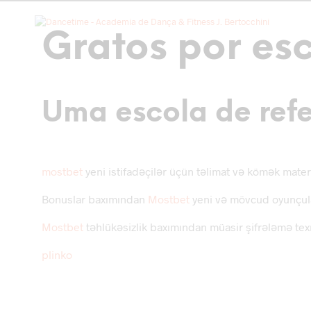
+
Gratos por es
Uma escola de ref
R. Dr. Afonso Cordeiro, nº323 – Matosinhos
mostbet
yeni istifadəçilər üçün təlimat və kömək materia
Bonuslar baxımından
Mostbet
yeni və mövcud oyunçula
Mostbet
təhlükəsizlik baxımından müasir şifrələmə texn
plinko