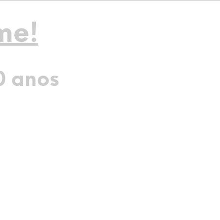
me!
0 anos