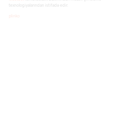
texnologiyalarından istifadə edir.
plinko