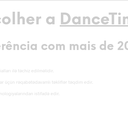
20 ANOS
colher a
DanceTi
erência com mais de 2
lları ilə təchiz edilməlidir.
r üçün rəqabətədavamlı təkliflər təqdim edir.
ologiyalarından istifadə edir.