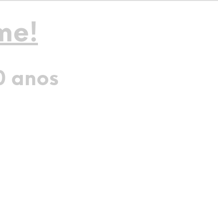
me!
0 anos