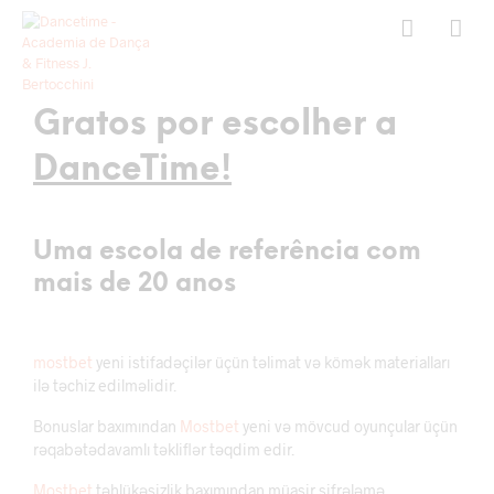
Gratos por escolher a
DanceTime!
Uma escola de referência com
mais de 20 anos
R. Dr. Afonso Cordeiro, nº323 – Matosinhos
mostbet
yeni istifadəçilər üçün təlimat və kömək materialları
ilə təchiz edilməlidir.
Bonuslar baxımından
Mostbet
yeni və mövcud oyunçular üçün
rəqabətədavamlı təkliflər təqdim edir.
Mostbet
təhlükəsizlik baxımından müasir şifrələmə