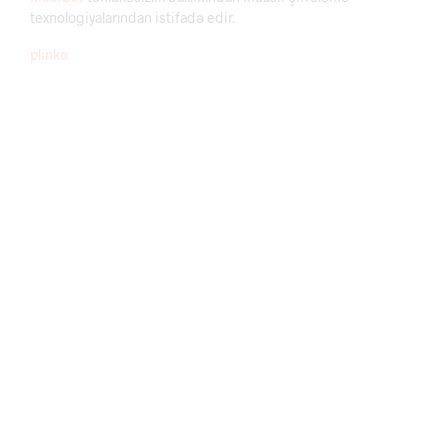
texnologiyalarından istifadə edir.
plinko