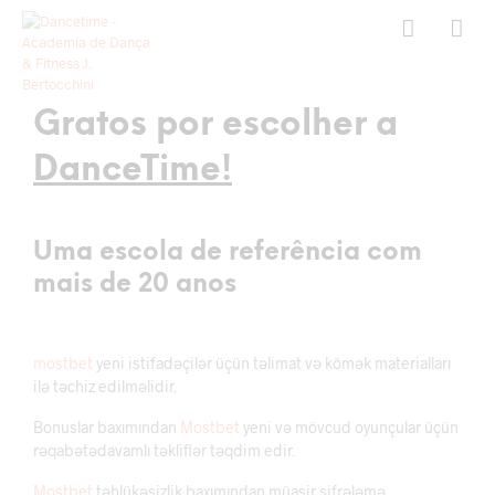
Gratos por escolher a
DanceTime!
Uma escola de referência com
mais de 20 anos
R. Dr. Afonso Cordeiro, nº323 – Matosinhos
mostbet
yeni istifadəçilər üçün təlimat və kömək materialları
ilə təchiz edilməlidir.
Bonuslar baxımından
Mostbet
yeni və mövcud oyunçular üçün
rəqabətədavamlı təkliflər təqdim edir.
Mostbet
təhlükəsizlik baxımından müasir şifrələmə