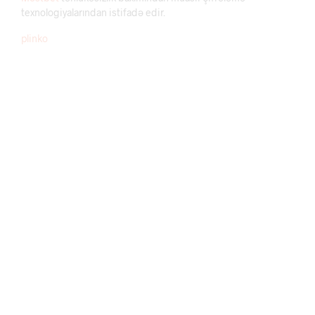
texnologiyalarından istifadə edir.
plinko