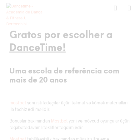
Gratos por escolher a
DanceTime!
Uma escola de referência com
mais de 20 anos
R. Dr. Afonso Cordeiro, nº323 – Matosinhos
mostbet
yeni istifadəçilər üçün təlimat və kömək materialları
ilə təchiz edilməlidir.
Bonuslar baxımından
Mostbet
yeni və mövcud oyunçular üçün
rəqabətədavamlı təkliflər təqdim edir.
Mostbet
təhlükəsizlik baxımından müasir şifrələmə