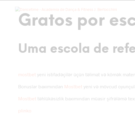
+
Gratos por es
Uma escola de ref
R. Dr. Afonso Cordeiro, nº323 – Matosinhos
mostbet
yeni istifadəçilər üçün təlimat və kömək materia
Bonuslar baxımından
Mostbet
yeni və mövcud oyunçula
Mostbet
təhlükəsizlik baxımından müasir şifrələmə texn
plinko