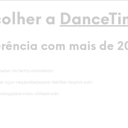
20 ANOS
colher a
DanceTi
erência com mais de 2
lları ilə təchiz edilməlidir.
r üçün rəqabətədavamlı təkliflər təqdim edir.
ologiyalarından istifadə edir.