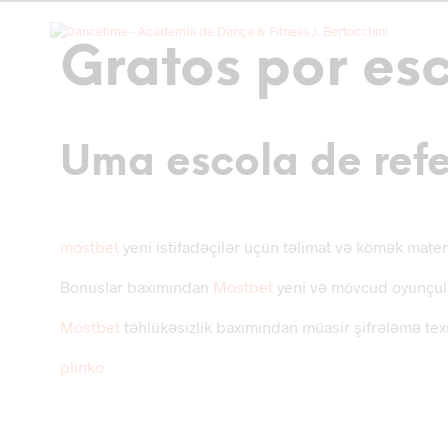
+
Gratos por es
Uma escola de ref
R. Dr. Afonso Cordeiro, nº323 – Matosinhos
mostbet
yeni istifadəçilər üçün təlimat və kömək materia
Bonuslar baxımından
Mostbet
yeni və mövcud oyunçula
Mostbet
təhlükəsizlik baxımından müasir şifrələmə texn
plinko